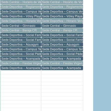
Verano
Sede Central – Horario de Verano
Sede Central – Horario de Verano
to Club de Verano
Sede Deportiva – Reglamento Club de Verano
Sede Deportiva – Reglamento Club de Verano
erano
Sede Deportiva – Campus Verano
Sede Deportiva – Campus Verano
ya
Sede Deportiva – Vóley Playa
Sede Deportiva – Vóley Playa
erano
Sede Deportiva – Horario Verano
Sede Deportiva – Horario Verano
Sede Central – Gimnasio
Sede Central – Gimnasio
Sede Central – Baraja CR
Sede Central – Baraja CR
iliar Parchís
Sede Deportiva – Social Familiar Parchís
Sede Deportiva – Social Familiar Parchís
iliar Petanca
Sede Deportiva – Social Familiar Petanca
Sede Deportiva – Social Familiar Petanca
Sede Deportiva – Aquagym
Sede Deportiva – Aquagym
enis
Sede Deportiva – Campus Tenis
Sede Deportiva – Campus Tenis
del
Sede Deportiva – Social Pádel
Sede Deportiva – Social Pádel
a
Sede Deportiva – Acampada
Sede Deportiva – Acampada
gen Grande
Sede Central – Fiestas Virgen Grande
Sede Central – Fiestas Virgen Grande
a
Sede Deportiva – Acampada
Sede Deportiva – Acampada