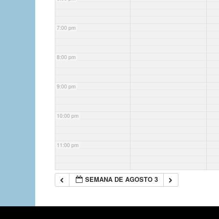
7:00 pm
8:00 pm
9:00 pm
10:00 pm
11:00 pm
SEMANA DE AGOSTO 3