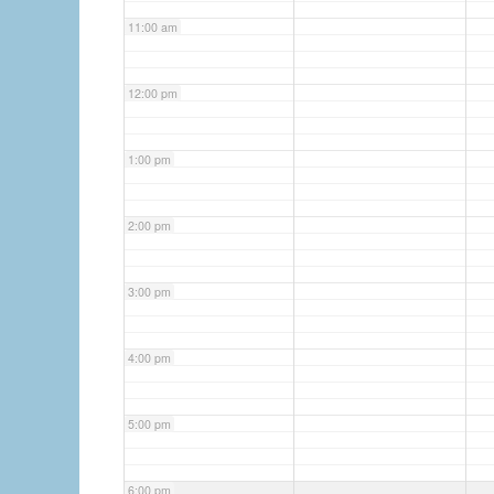
11:00 am
12:00 pm
1:00 pm
2:00 pm
3:00 pm
4:00 pm
5:00 pm
6:00 pm